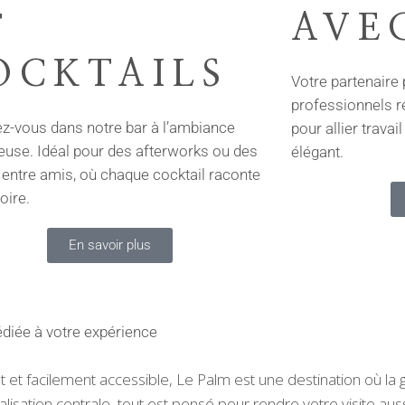
AVE
T
OCKTAILS
Votre partenaire
professionnels r
z-vous dans notre bar à l’ambiance
pour allier travai
euse. Idéal pour des afterworks ou des
élégant.
 entre amis, où chaque cocktail raconte
oire.
En savoir plus
édiée à votre expérience
t facilement accessible, Le Palm est une destination où la ga
lisation centrale, tout est pensé pour rendre votre visite a