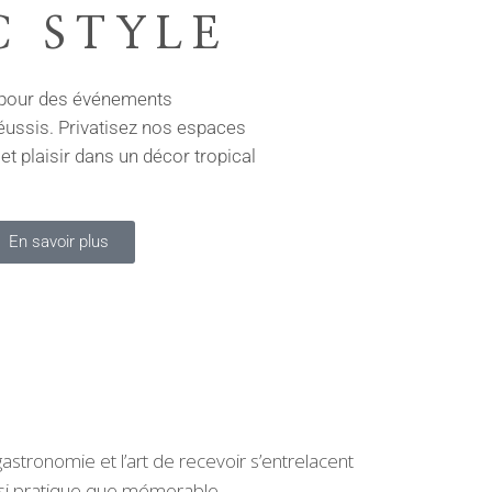
C STYLE
 pour des événements
éussis. Privatisez nos espaces
l et plaisir dans un décor tropical
En savoir plus
stronomie et l’art de recevoir s’entrelacent
ussi pratique que mémorable.