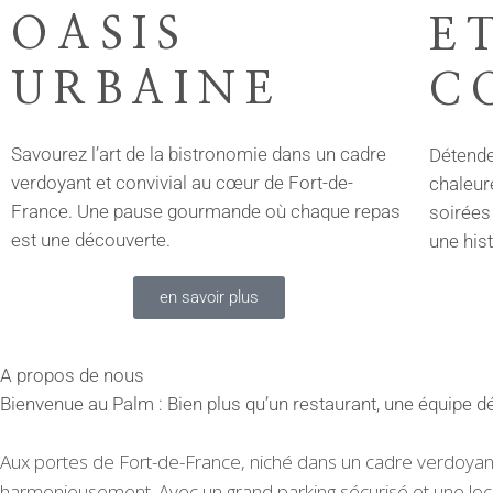
OASIS
E
URBAINE
C
Savourez l’art de la bistronomie dans un cadre
Détende
verdoyant et convivial au cœur de Fort-de-
chaleur
France. Une pause gourmande où chaque repas
soirées
est une découverte.
une hist
en savoir plus
A propos de nous
Bienvenue au Palm : Bien plus qu’un restaurant, une équipe d
Aux portes de Fort-de-France, niché dans un cadre verdoyant e
harmonieusement. Avec un grand parking sécurisé et une loca