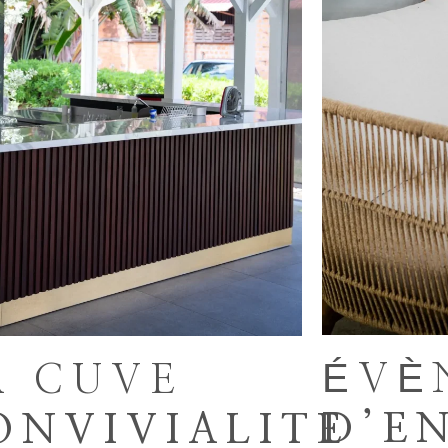
ÉVÈ
A CUVE
D’E
ONVIVIALITE